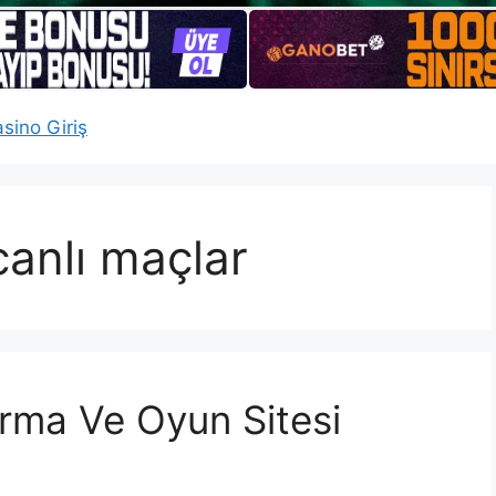
canlı maçlar
ırma Ve Oyun Sitesi