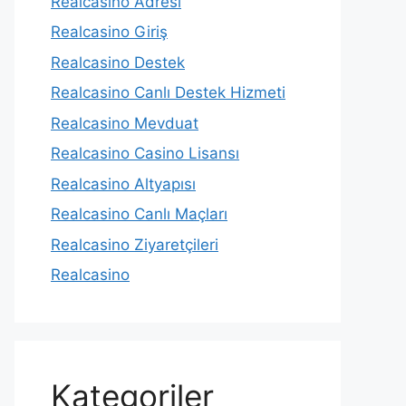
Realcasino Adresi
Realcasino Giriş
Realcasino Destek
Realcasino Canlı Destek Hizmeti
Realcasino Mevduat
Realcasino Casino Lisansı
Realcasino Altyapısı
Realcasino Canlı Maçları
Realcasino Ziyaretçileri
Realcasino
Kategoriler