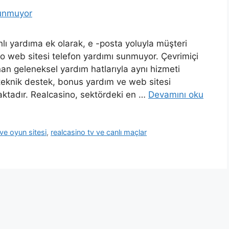
lı yardıma ek olarak, e -posta yoluyla müşteri
no web sitesi telefon yardımı sunmuyor. Çevrimiçi
unan geleneksel yardım hatlarıyla aynı hizmeti
, teknik destek, bonus yardım ve web sitesi
aktadır. Realcasino, sektördeki en …
Devamını oku
ve oyun sitesi
,
realcasino tv ve canlı maçlar