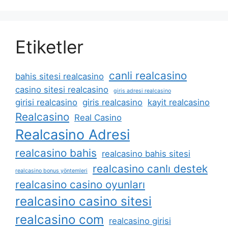
Etiketler
canli realcasino
bahis sitesi realcasino
casino sitesi realcasino
giris adresi realcasino
girisi realcasino
giris realcasino
kayit realcasino
Realcasino
Real Casino
Realcasino Adresi
realcasino bahis
realcasino bahis sitesi
realcasino canlı destek
realcasino bonus yöntemleri
realcasino casino oyunları
realcasino casino sitesi
realcasino com
realcasino girisi