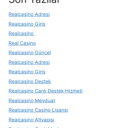
Realcasino Adresi
Realcasino Giriş
Realcasino
Real Casino
Realcasino Güncel
Realcasino Adresi
Realcasino Giriş
Realcasino Destek
Realcasino Canlı Destek Hizmeti
Realcasino Mevduat
Realcasino Casino Lisansı
Realcasino Altyapısı