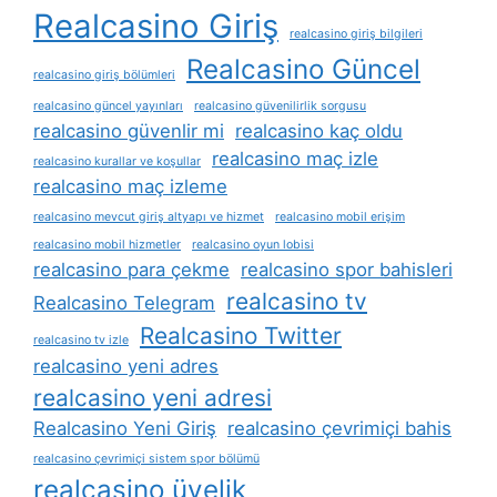
Realcasino Giriş
realcasino giriş bilgileri
Realcasino Güncel
realcasino giriş bölümleri
realcasino güncel yayınları
realcasino güvenilirlik sorgusu
realcasino güvenlir mi
realcasino kaç oldu
realcasino maç izle
realcasino kurallar ve koşullar
realcasino maç izleme
realcasino mevcut giriş altyapı ve hizmet
realcasino mobil erişim
realcasino mobil hizmetler
realcasino oyun lobisi
realcasino para çekme
realcasino spor bahisleri
realcasino tv
Realcasino Telegram
Realcasino Twitter
realcasino tv izle
realcasino yeni adres
realcasino yeni adresi
Realcasino Yeni Giriş
realcasino çevrimiçi bahis
realcasino çevrimiçi sistem spor bölümü
realcasino üyelik