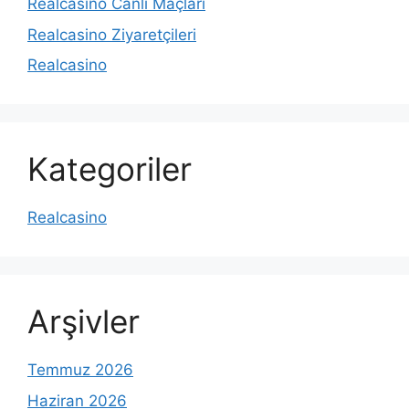
Realcasino Canlı Maçları
Realcasino Ziyaretçileri
Realcasino
Kategoriler
Realcasino
Arşivler
Temmuz 2026
Haziran 2026