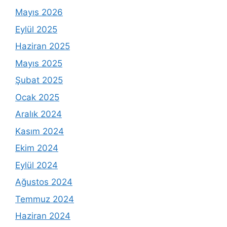
Mayıs 2026
Eylül 2025
Haziran 2025
Mayıs 2025
Şubat 2025
Ocak 2025
Aralık 2024
Kasım 2024
Ekim 2024
Eylül 2024
Ağustos 2024
Temmuz 2024
Haziran 2024