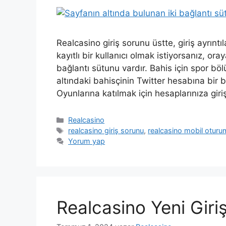
Realcasino giriş sorunu üstte, giriş ayrıntıl
kayıtlı bir kullanıcı olmak istiyorsanız, ora
bağlantı sütunu vardır. Bahis için spor b
altındaki bahisçinin Twitter hesabına bir b
Oyunlarına katılmak için hesaplarınıza gi
Kategoriler
Realcasino
Etiketler
realcasino giriş sorunu
,
realcasino mobil otur
Yorum yap
Realcasino Yeni Giri