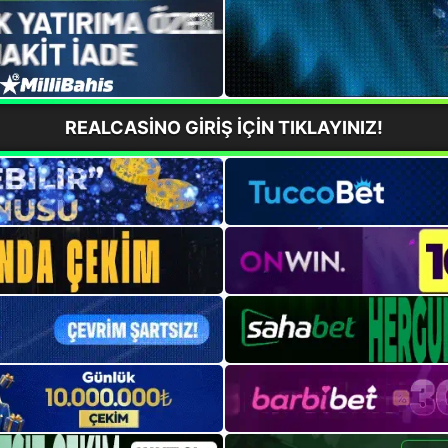
REALCASİNO GİRİŞ İÇİN TIKLAYINIZ!