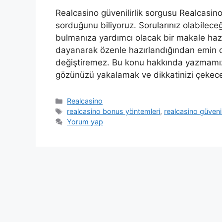
Realcasino güvenilirlik sorgusu Realcasin
sorduğunu biliyoruz. Sorularınız olabileceğ
bulmanıza yardımcı olacak bir makale hazır
dayanarak özenle hazırlandığından emin olu
değiştiremez. Bu konu hakkında yazmamızı 
gözünüzü yakalamak ve dikkatinizi çekec
Kategoriler
Realcasino
Etiketler
realcasino bonus yöntemleri
,
realcasino güvenil
Yorum yap