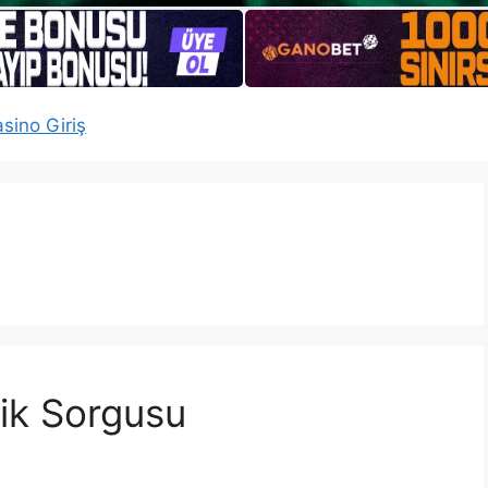
lik Sorgusu