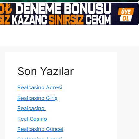
Son Yazılar
Realcasino Adresi
Realcasino Giriş
Realcasino
Real Casino
Realcasino Güncel