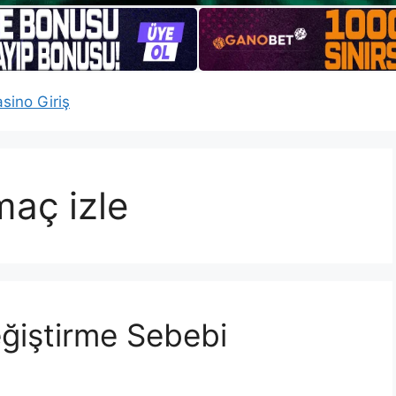
maç izle
ğiştirme Sebebi