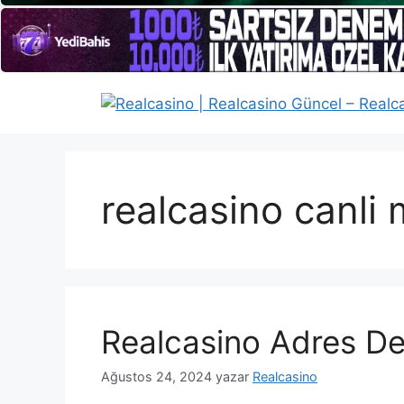
İçeriğe
atla
realcasino canli 
Realcasino Adres De
Ağustos 24, 2024
yazar
Realcasino