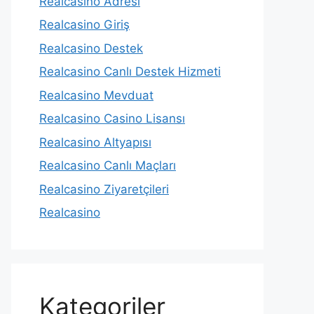
Realcasino Adresi
Realcasino Giriş
Realcasino Destek
Realcasino Canlı Destek Hizmeti
Realcasino Mevduat
Realcasino Casino Lisansı
Realcasino Altyapısı
Realcasino Canlı Maçları
Realcasino Ziyaretçileri
Realcasino
Kategoriler