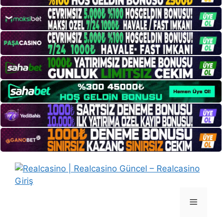
İçeriğe
atla
Menü