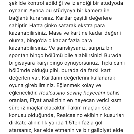
şekilde kontrol edildiği ve izlendiği bir stüdyoda
oynanır. Ayrıca bu stüdyoya bir kamera ile
bağlantı kurarsınız. Kartlar çeşitli değerlere
sahiptir. Hatta çinko satarak ekstra para
kazanabilirsiniz. Masa ve kart ne kadar değerli
olursa, bingo’da o kadar fazla para
kazanabilirsiniz. Ve şanslıysanız, sürpriz bir
spontan bingo bölümü bile alabilirsiniz! Burada
bilgisayara karşı bingo oynuyorsunuz. Tıpkı canlı
bölümde olduğu gibi, burada da farklı kart
değerleri var. Kartların değerlerini kullanarak
oyuna girebilirsiniz. Eğlenmek kolay ve
eğlencelidir.
Realcasino sevinç heyecanı
bahis
oranları, Fiyat analizinin en heyecan verici kısmı
sürpriz maçlar olacaktır. Takım maçları söz
konusu olduğunda, Realcasino ekibinin kusurları
dikkate alınır. İlk yarıda 1,5’ten fazla gol
atarsanız, kar elde etmenin ve bir galibiyet elde