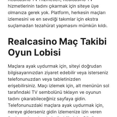
hizmetlerinin tadını çıkarmak için siteye üye
olmanıza gerek yok. Platform, herkesin maçları
izlemesini ve en sevdiği takımlar için ekstra
suçlamadan tezahürat yapmasını mümkün kıldı.
Realcasino Maç Takibi
Oyun Lobisi
Maçlara ayak uydurmak için, siteyi doğrudan
bilgisayarınızdan ziyaret edebilir veya isterseniz
telefonunuzdan veya tabletinizden
erişebilirsiniz. Maçı izlemek için, alt menünün sol
tarafındaki TV sembolünü tıklayın ve oyunun
tadını çıkarabileceğiniz sayfaya gidin.
Telefonunuzdaki maçlara ayak uydurmak için,
nereye giderseniz gidin izlemenize izin veren