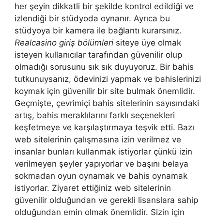
her şeyin dikkatli bir şekilde kontrol edildiği ve
izlendiği bir stüdyoda oynanır. Ayrıca bu
stüdyoya bir kamera ile bağlantı kurarsınız.
Realcasino giriş bölümleri
siteye üye olmak
isteyen kullanıcılar tarafından güvenilir olup
olmadığı sorusunu sık sık duyuyoruz. Bir bahis
tutkunuysanız, ödevinizi yapmak ve bahislerinizi
koymak için güvenilir bir site bulmak önemlidir.
Geçmişte, çevrimiçi bahis sitelerinin sayısındaki
artış, bahis meraklılarını farklı seçenekleri
keşfetmeye ve karşılaştırmaya teşvik etti. Bazı
web sitelerinin çalışmasına izin verilmez ve
insanlar bunları kullanmak istiyorlar çünkü izin
verilmeyen şeyler yapıyorlar ve başını belaya
sokmadan oyun oynamak ve bahis oynamak
istiyorlar. Ziyaret ettiğiniz web sitelerinin
güvenilir olduğundan ve gerekli lisanslara sahip
olduğundan emin olmak önemlidir. Sizin için