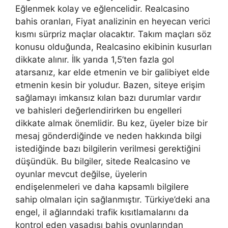
Eğlenmek kolay ve eğlencelidir. Realcasino
bahis oranları, Fiyat analizinin en heyecan verici
kısmı sürpriz maçlar olacaktır. Takım maçları söz
konusu olduğunda, Realcasino ekibinin kusurları
dikkate alınır. İlk yarıda 1,5’ten fazla gol
atarsanız, kar elde etmenin ve bir galibiyet elde
etmenin kesin bir yoludur. Bazen, siteye erişim
sağlamayı imkansız kılan bazı durumlar vardır
ve bahisleri değerlendirirken bu engelleri
dikkate almak önemlidir. Bu kez, üyeler bize bir
mesaj gönderdiğinde ve neden hakkında bilgi
istediğinde bazı bilgilerin verilmesi gerektiğini
düşündük. Bu bilgiler, sitede Realcasino ve
oyunlar mevcut değilse, üyelerin
endişelenmeleri ve daha kapsamlı bilgilere
sahip olmaları için sağlanmıştır. Türkiye’deki ana
engel, il ağlarındaki trafik kısıtlamalarını da
kontrol eden yasadışı bahis oyunlarından