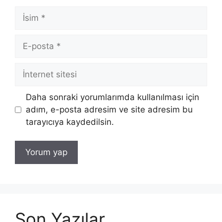
İsim
E-
posta
İnternet
sitesi
Daha sonraki yorumlarımda kullanılması için
adım, e-posta adresim ve site adresim bu
tarayıcıya kaydedilsin.
Son Yazılar