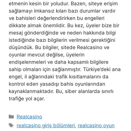
etmenin kesin bir yoludur. Bazen, siteye erişim
sağlamayı imkansız kılan bazı durumlar vardır
ve bahisleri değerlendirirken bu engelleri
dikkate almak önemlidir. Bu kez, üyeler bize bir
mesaj gönderdiğinde ve neden hakkında bilgi
istediğinde bazı bilgilerin verilmesi gerektiğini
düşündük. Bu bilgiler, sitede Realcasino ve
oyunlar mevcut değilse, üyelerin
endişelenmeleri ve daha kapsamlı bilgilere
sahip olmaları için sağlanmıştır. Türkiye’deki ana
engel, il ağlarındaki trafik kısıtlamalarını da
kontrol eden yasadışı bahis oyunlarından
kaynaklanmaktadır. Bu, siber alanlarda sınırlı
trafiğe yol açar.
Kategoriler
Realcasino
Etiketler
realcasino giriş bölümleri
,
realcasino oyun