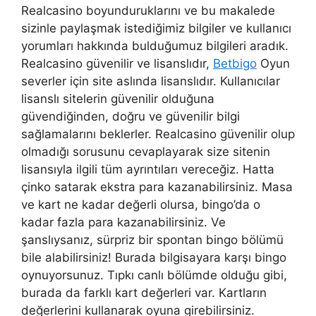
Realcasino boyunduruklarını ve bu makalede
sizinle paylaşmak istediğimiz bilgiler ve kullanıcı
yorumları hakkında bulduğumuz bilgileri aradık.
Realcasino güvenilir ve lisanslıdır,
Betbigo
Oyun
severler için site aslında lisanslıdır. Kullanıcılar
lisanslı sitelerin güvenilir olduğuna
güvendiğinden, doğru ve güvenilir bilgi
sağlamalarını beklerler. Realcasino güvenilir olup
olmadığı sorusunu cevaplayarak size sitenin
lisansıyla ilgili tüm ayrıntıları vereceğiz. Hatta
çinko satarak ekstra para kazanabilirsiniz. Masa
ve kart ne kadar değerli olursa, bingo’da o
kadar fazla para kazanabilirsiniz. Ve
şanslıysanız, sürpriz bir spontan bingo bölümü
bile alabilirsiniz! Burada bilgisayara karşı bingo
oynuyorsunuz. Tıpkı canlı bölümde olduğu gibi,
burada da farklı kart değerleri var. Kartların
değerlerini kullanarak oyuna girebilirsiniz.