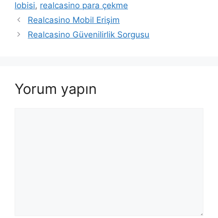
lobisi
,
realcasino para çekme
Realcasino Mobil Erişim
Realcasino Güvenilirlik Sorgusu
Yorum yapın
Yorum