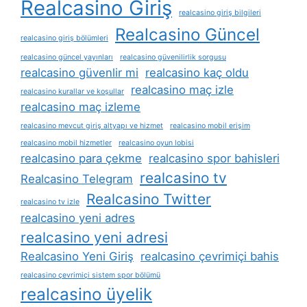
Realcasino Giriş
realcasino giriş bilgileri
Realcasino Güncel
realcasino giriş bölümleri
realcasino güncel yayınları
realcasino güvenilirlik sorgusu
realcasino güvenlir mi
realcasino kaç oldu
realcasino maç izle
realcasino kurallar ve koşullar
realcasino maç izleme
realcasino mevcut giriş altyapı ve hizmet
realcasino mobil erişim
realcasino mobil hizmetler
realcasino oyun lobisi
realcasino para çekme
realcasino spor bahisleri
realcasino tv
Realcasino Telegram
Realcasino Twitter
realcasino tv izle
realcasino yeni adres
realcasino yeni adresi
Realcasino Yeni Giriş
realcasino çevrimiçi bahis
realcasino çevrimiçi sistem spor bölümü
realcasino üyelik