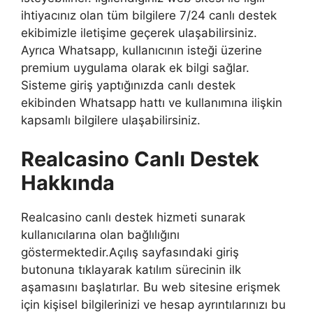
ihtiyacınız olan tüm bilgilere 7/24 canlı destek
ekibimizle iletişime geçerek ulaşabilirsiniz.
Ayrıca Whatsapp, kullanıcının isteği üzerine
premium uygulama olarak ek bilgi sağlar.
Sisteme giriş yaptığınızda canlı destek
ekibinden Whatsapp hattı ve kullanımına ilişkin
kapsamlı bilgilere ulaşabilirsiniz.
Realcasino Canlı Destek
Hakkında
Realcasino canlı destek hizmeti sunarak
kullanıcılarına olan bağlılığını
göstermektedir.Açılış sayfasındaki giriş
butonuna tıklayarak katılım sürecinin ilk
aşamasını başlatırlar. Bu web sitesine erişmek
için kişisel bilgilerinizi ve hesap ayrıntılarınızı bu