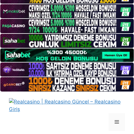
İçeriğe
atla
Menü