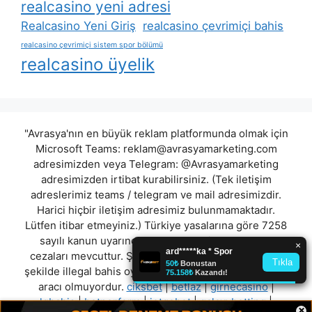
realcasino yeni adresi
Realcasino Yeni Giriş
realcasino çevrimiçi bahis
realcasino çevrimiçi sistem spor bölümü
realcasino üyelik
"Avrasya'nın en büyük reklam platformunda olmak için
Microsoft Teams:
reklam@avrasyamarketing.com
adresimizden veya Telegram: @Avrasyamarketing
adresimizden irtibat kurabilirsiniz. (Tek iletişim
adreslerimiz teams / telegram ve mail adresimizdir.
Harici hiçbir iletişim adresimiz bulunmamaktadır.
Lütfen itibar etmeyiniz.) Türkiye yasalarına göre 7258
sayılı kanun uyarınca yasa dışı bahis oynamanın
cezaları mevcuttur. Şu an bulunduğunuz site hiç bir
şekilde illegal bahis oyunları oynatmıyor ve oynamaya
aracı olmuyordur.
ciksbet
|
betlaz
|
girnecasino
|
lgbahis
|
betperform
|
jetgobet
|
galaxybetting
|
×