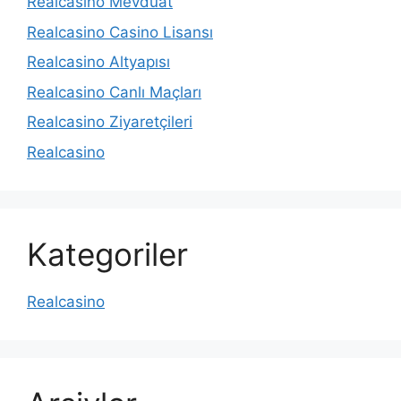
Realcasino Mevduat
Realcasino Casino Lisansı
Realcasino Altyapısı
Realcasino Canlı Maçları
Realcasino Ziyaretçileri
Realcasino
Kategoriler
Realcasino