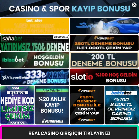
×
REALCASİNO GİRİŞ İÇİN TIKLAYINIZ!