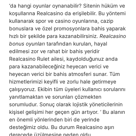
‘da hangi oyunlar oynanabilir? Sitenin hüküm ve
koşullarına Realcasino da erişilebilir. Bu yöntemi
kullanarak spor ve casino oyunlarına, cazip
bonuslara ve özel promosyonlara bahis yaparak
hızlı bir şekilde para kazanabilirsiniz.
Realcasino
bonus oyunları
tarafından kurulan, hayal
edilmesi zor ve rahat bir bahis yeridir
Realcasino Rulet ailesi, kaydolduğunuz anda
para kazanabileceğiniz heyecan verici ve
heyecan verici bir bahis atmosferi sunar. Tüm
hizmetlerimizi keyifli ve zorlu hale getirmeye
çalışıyoruz. Ekibin tüm üyeleri kullanıcı sorularını
yanıtlamaktan ve sorunları çözmekten
sorumludur. Sonuç olarak lojistik yöneticilerinin
kişisel gelişimi her geçen gün artıyor. ‘ Bu alanın
en önemli yönlerinden biri de yerinde
desteğimiz oldu. Bu durum Realcasino aşırı
derecede üzülmesine neden oldu.