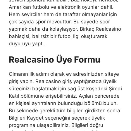
Amerikan futbolu ve elektronik oyunlar dahil.
Hem seyirciler hem de taraftar olmayanlar için
çok sayıda spor mevcuttur. Bu sayede spor
yapmak daha da kolaylaşıyor. Birkaç Realcasino
bahisçisi, belirsiz bir futbol ligi oluşturarak
duyuruyu yaptı.
Realcasino Üye Formu
Olmanın ilk adımı olarak ev adresinizden siteye
giriş yapın. Realcasino giriş yaptığınızda üyelik
sürecinizi başlatmak için sağ üst köşedeki Şimdi
Katıl bölümüne erişebilirsiniz. Açılan pencerede
en kişisel ayrıntıların bulunduğu bölümü bulun.
Bu sekmede gerekli tüm bilgileri girdikten sonra
Bilgileri Kaydet seçeneğini seçerek üyelik
programına ulaşabilirsiniz. Bilgileri doğru