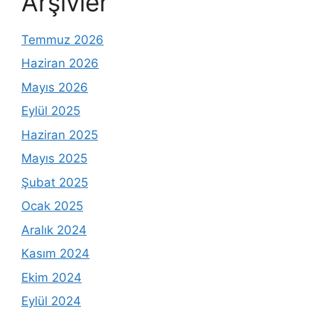
Arşivler
Temmuz 2026
Haziran 2026
Mayıs 2026
Eylül 2025
Haziran 2025
Mayıs 2025
Şubat 2025
Ocak 2025
Aralık 2024
Kasım 2024
Ekim 2024
Eylül 2024