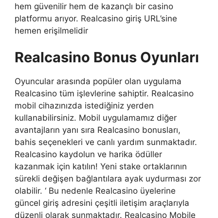
hem güvenilir hem de kazançlı bir casino
platformu arıyor. Realcasino giriş URL’sine
hemen erişilmelidir
Realcasino Bonus Oyunları
Oyuncular arasında popüler olan uygulama
Realcasino tüm işlevlerine sahiptir. Realcasino
mobil cihazınızda istediğiniz yerden
kullanabilirsiniz. Mobil uygulamamız diğer
avantajların yanı sıra Realcasino bonusları,
bahis seçenekleri ve canlı yardım sunmaktadır.
Realcasino kaydolun ve harika ödüller
kazanmak için katılın! Yeni stake ortaklarının
sürekli değişen bağlantılara ayak uydurması zor
olabilir. ‘ Bu nedenle Realcasino üyelerine
güncel giriş adresini çeşitli iletişim araçlarıyla
düzenli olarak sunmaktadır. Realcasino Mobile