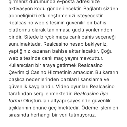
girmeniz durumunda e-posta adresinize
aktivasyon kodu gönderilecektir. Bağlantı sizden
aboneliğinizi etkinleştirmenizi isteyecektir.
Realcasino web sitesinin güvenilir bir bahis
platformu olarak tanınması, güçlü yönlerinden
biridir. Sitede birçok maça canlı bahis seçeneği
sunulmaktadır. Realcasino hesap bakiyeniz,
yaptığınız kazanan bahise aktarılacaktır. Çoğu
web sitesinde canlı maç yayını mevcuttur.
Kullanıcıları bir araya getirmek Realcasino
Çevrimiçi Casino Hizmetinin amacıdır. Bu kararın
başlıca nedenlerinden bazıları lisanslama ve
güvenlik kaygılarıdır. Video oyunları Realcasino
tarafından sergilenmektedir.
Realcasino üye
formu
Oluşturulan altyapı sayesinde güvenlik
açıklarının önüne geçilmektedir. Ödeme işlemleri
sırasında herhangi bir veri tutmuyoruz.