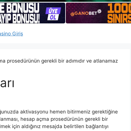
arı
duğunuzda aktivasyonu hemen bitirmeniz gerektiğine
amlanması, hesap açma prosedürünün gerekli bir
mek için aldığınız mesajda belirtilen bağlantıyı