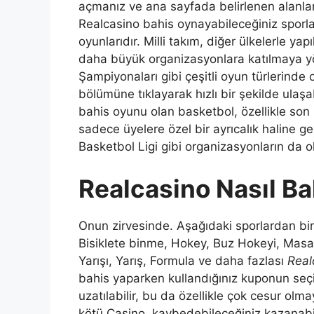
açmanız ve ana sayfada belirlenen alanlar
Realcasino bahis oynayabileceğiniz sporla
oyunlarıdır. Milli takım, diğer ülkelerle yapı
daha büyük organizasyonlara katılmaya y
Şampiyonaları gibi çeşitli oyun türlerinde 
bölümüne tıklayarak hızlı bir şekilde ulaşa
bahis oyunu olan basketbol, ​​özellikle s
sadece üyelere özel bir ayrıcalık haline g
Basketbol Ligi gibi organizasyonların da
Realcasino Nasıl Ba
Onun zirvesinde. Aşağıdaki sporlardan biri:
Bisiklete binme, Hokey, Buz Hokeyi, Masa
Yarışı, Yarış, Formula ve daha fazlası
Real
bahis yaparken kullandığınız kuponun seçi
uzatılabilir, bu da özellikle çok cesur olm
kötü Casino, kaybedebileceğiniz kazanab