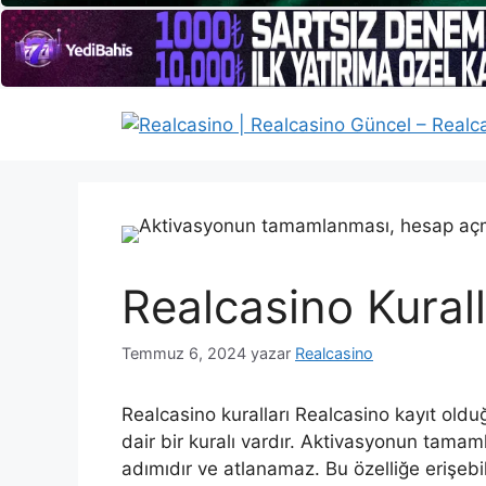
İçeriğe
atla
Realcasino Kurall
Temmuz 6, 2024
yazar
Realcasino
Realcasino kuralları Realcasino kayıt ol
dair bir kuralı vardır. Aktivasyonun tam
adımıdır ve atlanamaz. Bu özelliğe erişebil