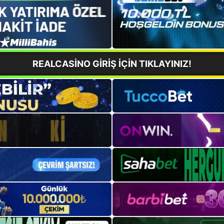
REALCASİNO GİRİŞ İÇİN TIKLAYINIZ!